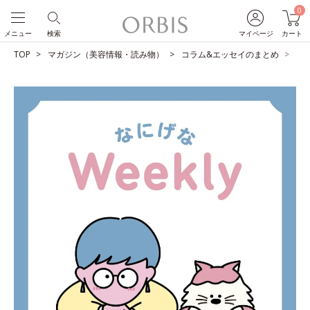
0
メニュー
検索
マイページ
カート
TOP
マガジン（美容情報・読み物）
コラム&エッセイのまとめ
東