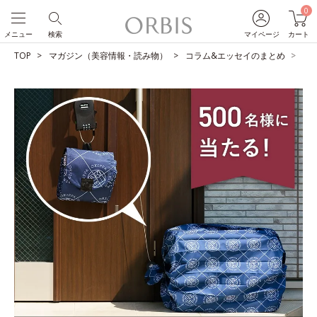
0
メニュー
検索
マイページ
カート
TOP
マガジン（美容情報・読み物）
コラム&エッセイのまとめ
【