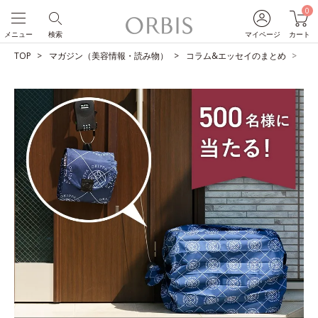
0
メニュー
検索
マイページ
カート
TOP
マガジン（美容情報・読み物）
コラム&エッセイのまとめ
【