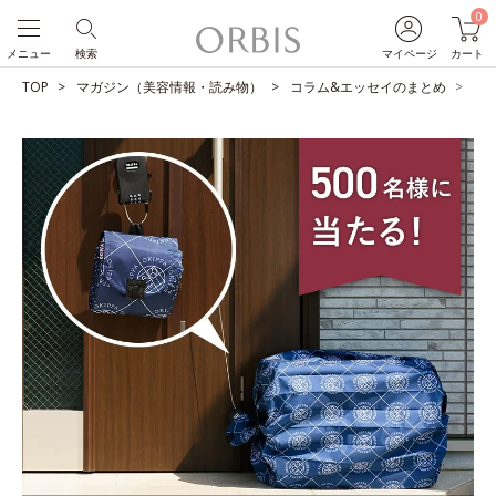
0
メニュー
検索
マイページ
カート
TOP
マガジン（美容情報・読み物）
コラム&エッセイのまとめ
【