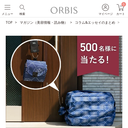
0
メニュー
検索
マイページ
カート
TOP
マガジン（美容情報・読み物）
コラム&エッセイのまとめ
【