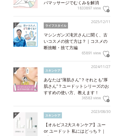
パマッサージでむくみを解消
1833897 view
2025/12/11
ライフスタイル
マシンガンズ滝沢さんに聞く、古
いコスメの捨て方は？｜コスメの
断捨離・捨て方編
65891 view
2024/11/27
スキンケア
あなたは“薄肌さん”？それとも“厚
肌さん”？ユードットシリーズのお
すすめの使い方、教えます！
36583 view
2023/08/30
スキンケア
【オルビス2大スキンケア】ユー
or ユードット 私にはどっち？｜