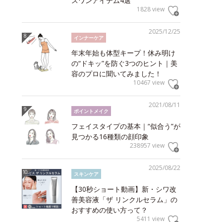
スワンアイテム4選
1828 view
2025/12/25
インナーケア
年末年始も体型キープ！休み明け
の“ドキッ”を防ぐ3つのヒント｜美
容のプロに聞いてみました！
10467 view
2021/08/11
ポイントメイク
フェイスタイプの基本｜“似合う”が
見つかる16種類の顔印象
238957 view
2025/08/22
スキンケア
【30秒ショート動画】新・シワ改
善美容液「ザ リンクルセラム」の
おすすめの使い方って？
5411 view