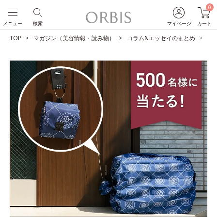
0
メニュー
検索
マイページ
カート
TOP
マガジン（美容情報・読み物）
コラム&エッセイのまとめ
【