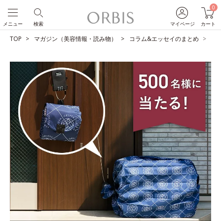
0
メニュー
検索
マイページ
カート
TOP
マガジン（美容情報・読み物）
コラム&エッセイのまとめ
【