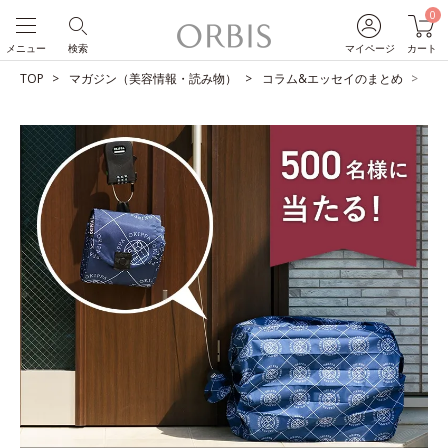
0
メニュー
検索
マイページ
カート
TOP
マガジン（美容情報・読み物）
コラム&エッセイのまとめ
【