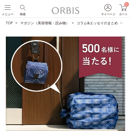
0
メニュー
検索
マイページ
カート
TOP
マガジン（美容情報・読み物）
コラム&エッセイのまとめ
【