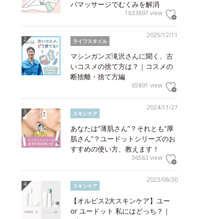
パマッサージでむくみを解消
1833897 view
2025/12/11
ライフスタイル
マシンガンズ滝沢さんに聞く、古
いコスメの捨て方は？｜コスメの
断捨離・捨て方編
65891 view
2024/11/27
スキンケア
あなたは“薄肌さん”？それとも“厚
肌さん”？ユードットシリーズのお
すすめの使い方、教えます！
36583 view
2023/08/30
スキンケア
【オルビス2大スキンケア】ユー
or ユードット 私にはどっち？｜