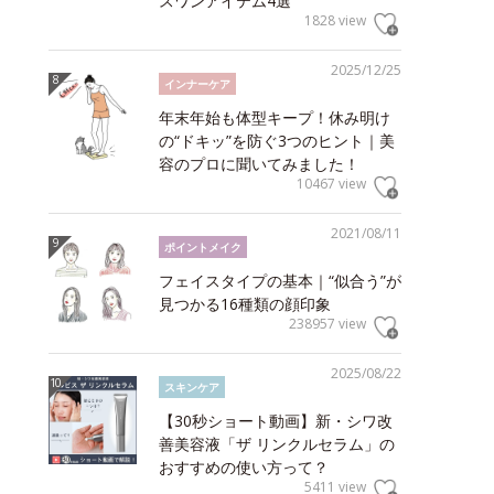
スワンアイテム4選
1828 view
2025/12/25
インナーケア
年末年始も体型キープ！休み明け
の“ドキッ”を防ぐ3つのヒント｜美
容のプロに聞いてみました！
10467 view
2021/08/11
ポイントメイク
フェイスタイプの基本｜“似合う”が
見つかる16種類の顔印象
238957 view
2025/08/22
スキンケア
【30秒ショート動画】新・シワ改
善美容液「ザ リンクルセラム」の
おすすめの使い方って？
5411 view