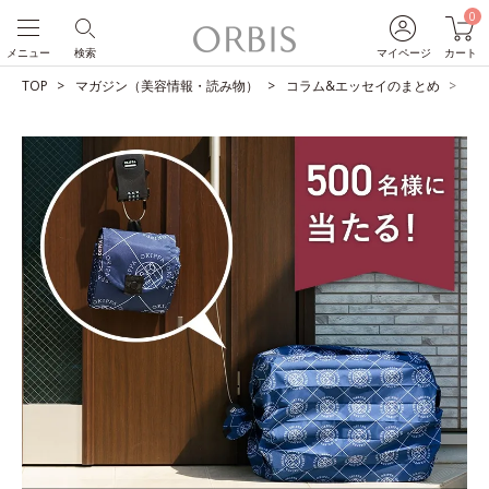
0
メニュー
検索
マイページ
カート
TOP
マガジン（美容情報・読み物）
コラム&エッセイのまとめ
【