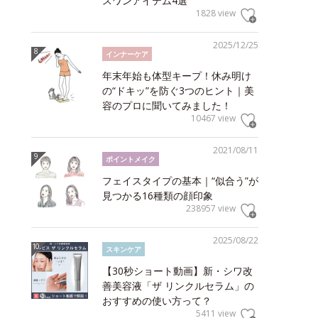
スワンアイテム4選
1828 view
2025/12/25
インナーケア
年末年始も体型キープ！休み明け
の“ドキッ”を防ぐ3つのヒント｜美
容のプロに聞いてみました！
10467 view
2021/08/11
ポイントメイク
フェイスタイプの基本｜“似合う”が
見つかる16種類の顔印象
238957 view
2025/08/22
スキンケア
【30秒ショート動画】新・シワ改
善美容液「ザ リンクルセラム」の
おすすめの使い方って？
5411 view