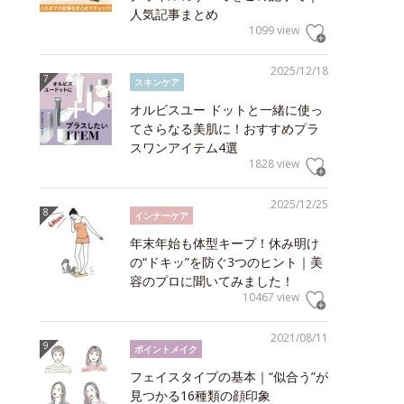
人気記事まとめ
1099 view
2025/12/18
スキンケア
オルビスユー ドットと一緒に使っ
てさらなる美肌に！おすすめプラ
スワンアイテム4選
1828 view
2025/12/25
インナーケア
年末年始も体型キープ！休み明け
の“ドキッ”を防ぐ3つのヒント｜美
容のプロに聞いてみました！
10467 view
2021/08/11
ポイントメイク
フェイスタイプの基本｜“似合う”が
見つかる16種類の顔印象