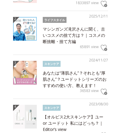
1833897 view
2025/12/11
ライフスタイル
マシンガンズ滝沢さんに聞く、古
いコスメの捨て方は？｜コスメの
断捨離・捨て方編
65891 view
2024/11/27
スキンケア
あなたは“薄肌さん”？それとも“厚
肌さん”？ユードットシリーズのお
すすめの使い方、教えます！
36583 view
2023/08/30
スキンケア
【オルビス2大スキンケア】ユー
or ユードット 私にはどっち？｜
Editor’s view