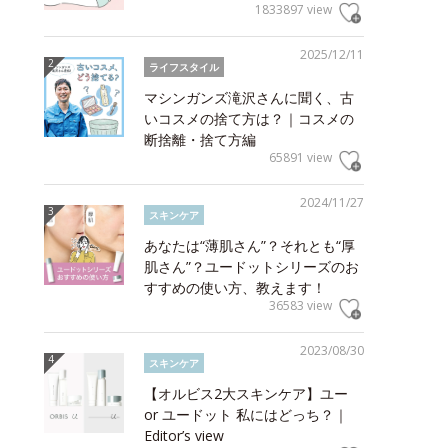
1833897 view
2025/12/11
ライフスタイル
マシンガンズ滝沢さんに聞く、古
いコスメの捨て方は？｜コスメの
断捨離・捨て方編
65891 view
2024/11/27
スキンケア
あなたは“薄肌さん”？それとも“厚
肌さん”？ユードットシリーズのお
すすめの使い方、教えます！
36583 view
2023/08/30
スキンケア
【オルビス2大スキンケア】ユー
or ユードット 私にはどっち？｜
Editor’s view