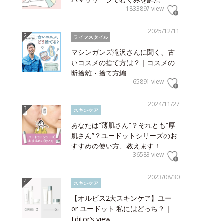
1833897 view
2025/12/11
ライフスタイル
マシンガンズ滝沢さんに聞く、古
いコスメの捨て方は？｜コスメの
断捨離・捨て方編
65891 view
2024/11/27
スキンケア
あなたは“薄肌さん”？それとも“厚
肌さん”？ユードットシリーズのお
すすめの使い方、教えます！
36583 view
2023/08/30
スキンケア
【オルビス2大スキンケア】ユー
or ユードット 私にはどっち？｜
Editor’s view