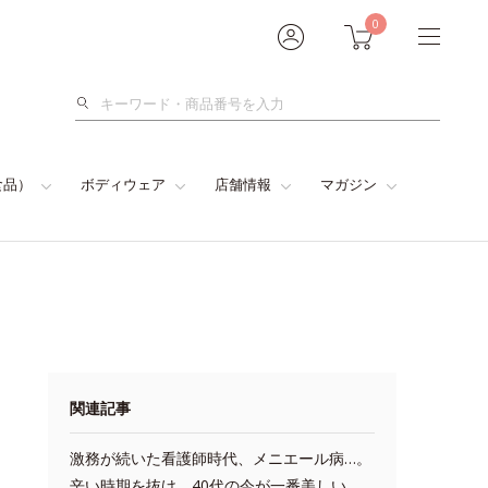
0
検
索
食品）
ボディウェア
店舗情報
マガジン
関連記事
激務が続いた看護師時代、メニエール病…。
辛い時期を抜け、40代の今が一番美しい。