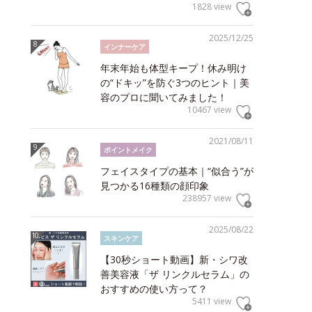
1828 view
2025/12/25
インナーケア
年末年始も体型キープ！休み明け
の“ドキッ”を防ぐ3つのヒント｜美
容のプロに聞いてみました！
10467 view
2021/08/11
ポイントメイク
フェイスタイプの基本｜“似合う”が
見つかる16種類の顔印象
238957 view
2025/08/22
スキンケア
【30秒ショート動画】新・シワ改
善美容液「ザ リンクルセラム」の
おすすめの使い方って？
5411 view