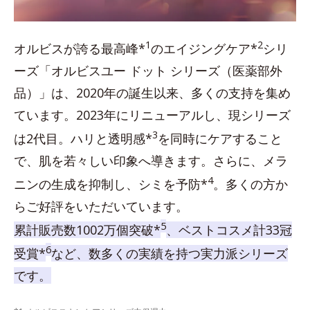
1
2
オルビスが誇る最高峰*
のエイジングケア*
シリ
ーズ「オルビスユー ドット シリーズ（医薬部外
品）」は、2020年の誕生以来、多くの支持を集め
ています。2023年にリニューアルし、現シリーズ
3
は2代目。ハリと透明感*
を同時にケアすること
で、肌を若々しい印象へ導きます。さらに、メラ
4
ニンの生成を抑制し、シミを予防*
。多くの方か
らご好評をいただいています。
5
累計販売数1002万個突破*
、ベストコスメ計33冠
6
受賞*
など、数多くの実績を持つ実力派シリーズ
です。