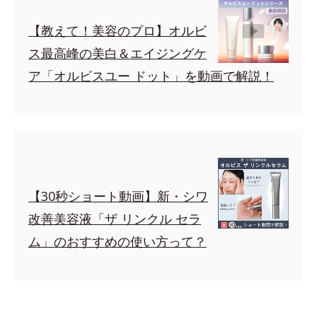
【教えて！美容のプロ】オルビ
ス最高峰の美白＆エイジングケ
ア「オルビスユー ドット」を動画で解説！
【30秒ショート動画】新・シワ
改善美容液「ザ リンクル セラ
ム」のおすすめの使い方って？