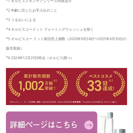
*1 オルビススキンケアシリーズ内保湿力
*2 年齢に応じたお手入れのこと
*3 うるおいによる
*4 オルビスユードット フォーミングウォッシュを除く
*5 オルビスユー ドット新旧売上個数（2020年9月24日〜2025年6月30日の
販売実績）
*6 2024年12月20日時点（オルビス調べ）