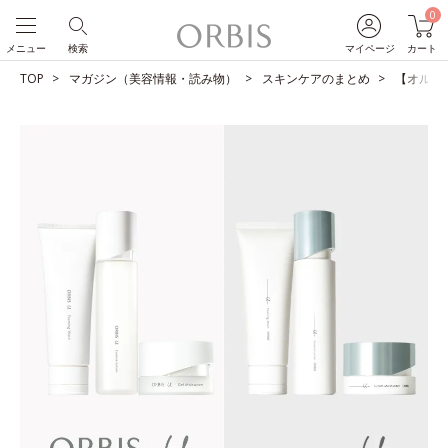
0
メニュー
検索
マイページ
カート
TOP
マガジン（美容情報・読み物）
スキンケアのまとめ
【オルビス