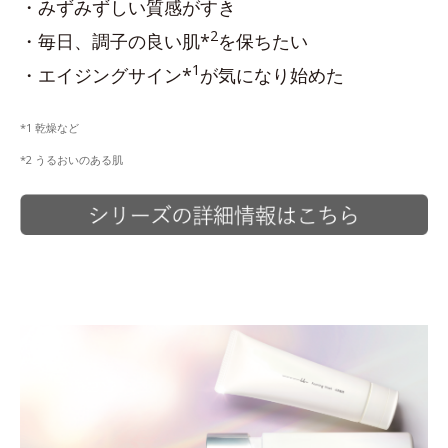
・みずみずしい質感がすき
2
・毎日、調子の良い肌*
を保ちたい
1
・エイジングサイン*
が気になり始めた
*1 乾燥など
*2 うるおいのある肌