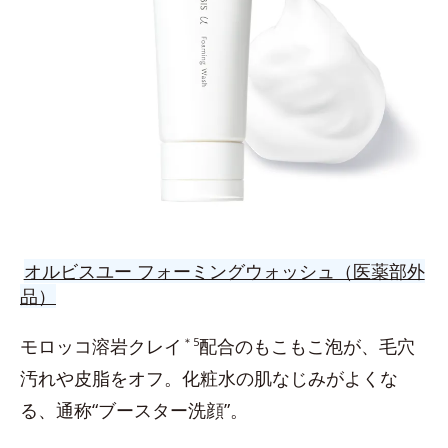
オルビスユー フォーミングウォッシュ（医薬部外
品）
モロッコ溶岩クレイ
＊5
配合のもこもこ泡が、毛穴
汚れや皮脂をオフ。化粧水の肌なじみがよくな
る、通称“ブースター洗顔”。