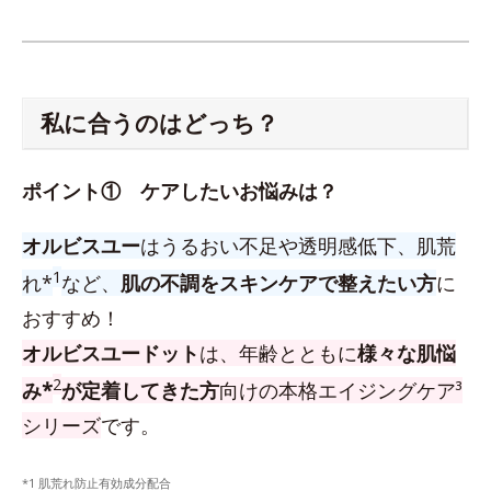
私に合うのはどっち？
ポイント① ケアしたいお悩みは？
オルビスユー
はうるおい不足や透明感低下、肌荒
1
れ*
など、
肌の不調をスキンケアで整えたい方
に
おすすめ！
オルビスユードット
は、年齢とともに
様々な肌悩
2
み*
が定着してきた方
向けの本格エイジングケア³
シリーズ
です。
*1 肌荒れ防止有効成分配合