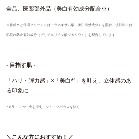
全品、医薬部外品（美白有効成分配合※）
※化粧水と保湿クリームにはトラネキサム酸（美白有効成分）を配合。洗顔料には
肌荒れ防止有効成分（グリチルリチン酸ジカリウム）を配合しています。
- 目指す肌 -
「ハリ・弾力感」×「美白*¹」を叶え、立体感のあ
る印象に
*メラニンの生成を抑え、シミ・ソバカスを防ぐ
＼こんな方におすすめ！／