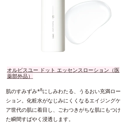
オルビスユー ドット エッセンスローション（医
薬部外品）
8
肌のすみずみ*
にしみわたる、うるおい充満ロー
ション。化粧水がなじみにくくなるエイジングケ
ア世代の肌に着目し、ごわつきがちな肌にもつけ
た瞬間すばやく浸透します。