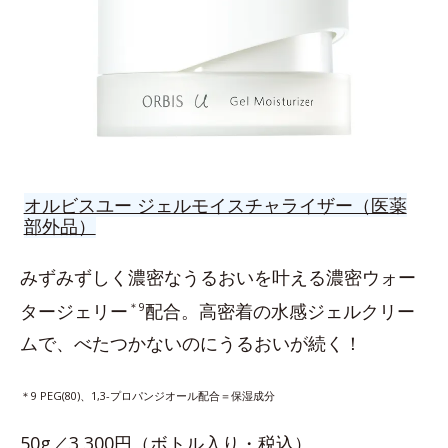
オルビスユー ジェルモイスチャライザー（医薬
部外品）
みずみずしく濃密なうるおいを叶える濃密ウォー
タージェリー
＊9
配合。高密着の水感ジェルクリー
ムで、べたつかないのにうるおいが続く！
＊9 PEG(80)、1,3-プロパンジオール配合＝保湿成分
50g／3,300円（ボトル入り・税込）