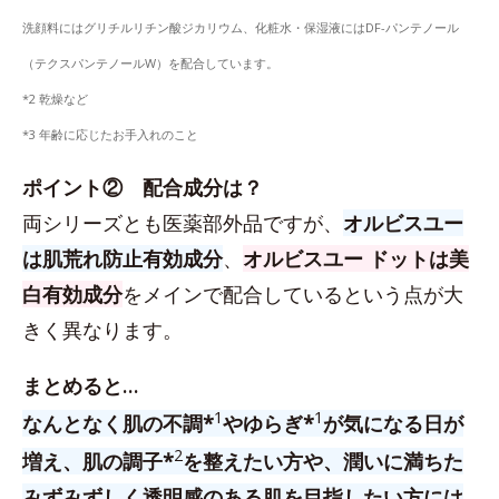
洗顔料にはグリチルリチン酸ジカリウム、化粧水・保湿液にはDF-パンテノール
（テクスパンテノールW）を配合しています。
*2 乾燥など
*3 年齢に応じたお手入れのこと
ポイント② 配合成分は？
両シリーズとも医薬部外品ですが、
オルビスユー
は肌荒れ防止有効成分
、
オルビスユー ドットは美
白有効成分
をメインで配合しているという点が大
きく異なります。
まとめると…
1
1
なんとなく肌の不調*
やゆらぎ*
が気になる日が
2
増え、肌の調子*
を整えたい方や、潤いに満ちた
みずみずしく透明感のある肌を目指したい方には