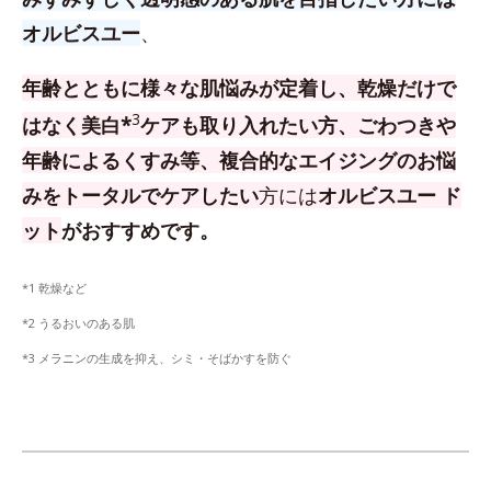
オルビスユー
、
年齢とともに様々な肌悩みが定着し、乾燥だけで
3
はなく美白*
ケアも取り入れたい方、
ごわつきや
年齢によるくすみ等、複合的なエイジングのお悩
みをトータルでケアしたい
方
には
オルビスユー ド
ット
がおすすめです。
*1 乾燥など
*2 うるおいのある肌
*3 メラニンの生成を抑え、シミ・そばかすを防ぐ