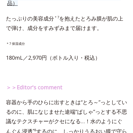
品）
たっぷりの美容成分
＊7
を抱えたとろみ膜が肌の上
で弾け、成分をすみずみまで届けます。
＊7 保湿成分
180mL／2,970円（ボトル入り・税込）
＞＞Editor's comment
容器から手のひらに出すときは“とろ～”っとしてい
るのに、肌になじませた途端“ぱしゃ”っとする不思
議なテクスチャーがクセになる…！水のようにぐ
んぐん浸透
*8
するのに、しっかりうるおい膜で守ら