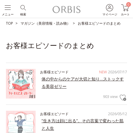
0
メニュー
検索
マイページ
カート
TOP
マガジン（美容情報・読み物）
お客様エピソードのまとめ
お客様エピソードのまとめ
お客様エピソード
NEW
2026/07/17
体の中からのケアが大切と知り…ストックす
る美容ゼリー
903 view
お客様エピソード
2026/05/12
”生き方は顔に出る”。その言葉で変わった肌
と人生