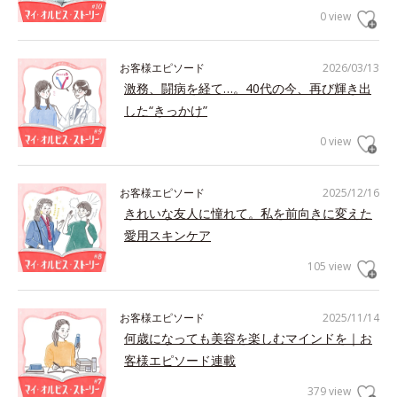
0 view
お客様エピソード
2026/03/13
激務、闘病を経て…。40代の今、再び輝き出
した“きっかけ”
0 view
お客様エピソード
2025/12/16
きれいな友人に憧れて。私を前向きに変えた
愛用スキンケア
105 view
お客様エピソード
2025/11/14
何歳になっても美容を楽しむマインドを｜お
客様エピソード連載
379 view