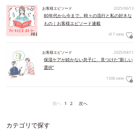
お客様エピソード
2025/06/13
80年代から今まで。時々の流行と私の好きな
もの｜お客様エピソード連載
417 view
お客様エピソード
2025/04/11
保湿ケアが続かない息子に、見つけた”新しい
選択”
1306 view
前へ
1
2
次へ
カテゴリで探す