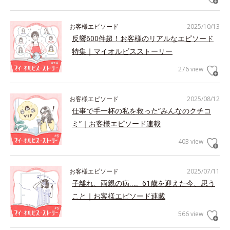
お客様エピソード
2025/10/13
反響600件超！お客様のリアルなエピソード
特集｜マイオルビスストーリー
276 view
お客様エピソード
2025/08/12
仕事で手一杯の私を救った“みんなのクチコ
ミ”｜お客様エピソード連載
403 view
お客様エピソード
2025/07/11
子離れ、両親の病…。61歳を迎えた今、思う
こと｜お客様エピソード連載
566 view