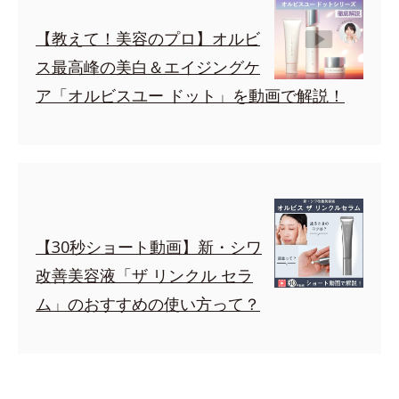
【教えて！美容のプロ】オルビ
ス最高峰の美白＆エイジングケ
ア「オルビスユー ドット」を動画で解説！
【30秒ショート動画】新・シワ
改善美容液「ザ リンクル セラ
ム」のおすすめの使い方って？