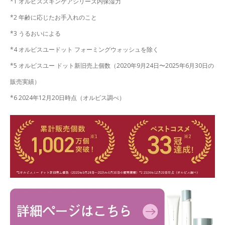
*1 オルビススキンケアシリーズ内保湿力
*2 年齢に応じたお手入れのこと
*3 うるおいによる
*4 オルビスユードット フォーミングウォッシュを除く
*5 オルビスユー ドット新旧売上個数（2020年9月24日〜2025年6月30日の
販売実績）
*6 2024年12月20日時点（オルビス調べ）