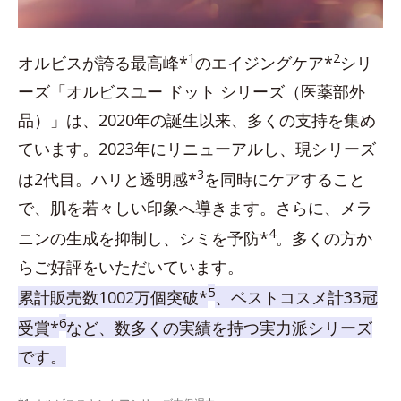
1
2
オルビスが誇る最高峰*
のエイジングケア*
シリ
ーズ「オルビスユー ドット シリーズ（医薬部外
品）」は、2020年の誕生以来、多くの支持を集め
ています。2023年にリニューアルし、現シリーズ
3
は2代目。ハリと透明感*
を同時にケアすること
で、肌を若々しい印象へ導きます。さらに、メラ
4
ニンの生成を抑制し、シミを予防*
。多くの方か
らご好評をいただいています。
5
累計販売数1002万個突破*
、ベストコスメ計33冠
6
受賞*
など、数多くの実績を持つ実力派シリーズ
です。