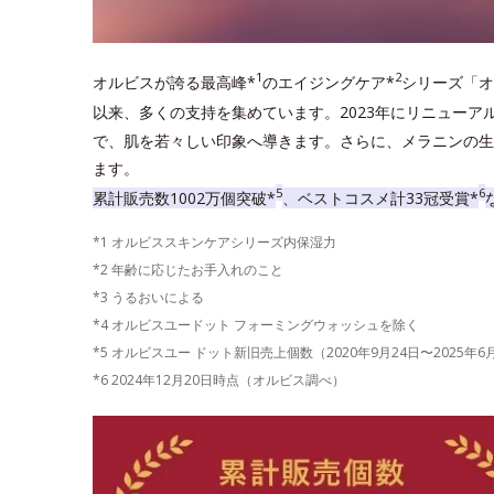
1
2
オルビスが誇る最高峰*
のエイジングケア*
シリーズ「オ
以来、多くの支持を集めています。2023年にリニューア
で、肌を若々しい印象へ導きます。さらに、メラニンの生
ます。
5
6
累計販売数1002万個突破*
、ベストコスメ計33冠受賞*
*1 オルビススキンケアシリーズ内保湿力
*2 年齢に応じたお手入れのこと
*3 うるおいによる
*4 オルビスユードット フォーミングウォッシュを除く
*5 オルビスユー ドット新旧売上個数（2020年9月24日〜2025年
*6 2024年12月20日時点（オルビス調べ）