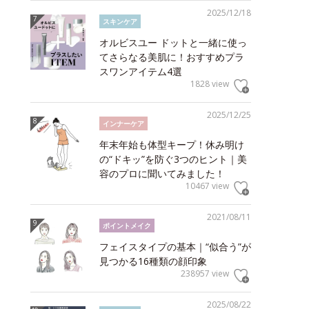
2025/12/18
スキンケア
オルビスユー ドットと一緒に使っ
てさらなる美肌に！おすすめプラ
スワンアイテム4選
1828 view
2025/12/25
インナーケア
年末年始も体型キープ！休み明け
の“ドキッ”を防ぐ3つのヒント｜美
容のプロに聞いてみました！
10467 view
2021/08/11
ポイントメイク
フェイスタイプの基本｜“似合う”が
見つかる16種類の顔印象
238957 view
2025/08/22