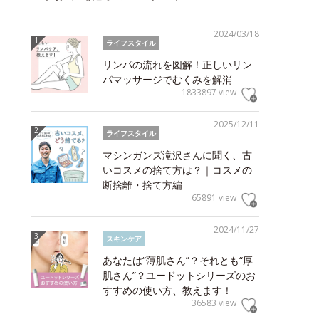
2024/03/18
ライフスタイル
リンパの流れを図解！正しいリン
パマッサージでむくみを解消
1833897 view
2025/12/11
ライフスタイル
マシンガンズ滝沢さんに聞く、古
いコスメの捨て方は？｜コスメの
断捨離・捨て方編
65891 view
2024/11/27
スキンケア
あなたは“薄肌さん”？それとも“厚
肌さん”？ユードットシリーズのお
すすめの使い方、教えます！
36583 view