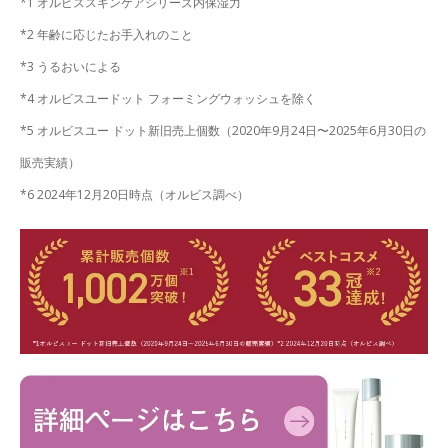
*1 オルビススキンケアシリーズ内保湿力
*2 年齢に応じたお手入れのこと
*3 うるおいによる
*4 オルビスユードット フォーミングウォッシュを除く
*5 オルビスユー ドット新旧売上個数（2020年9月24日〜2025年6月30日の
販売実績）
*6 2024年12月20日時点（オルビス調べ）