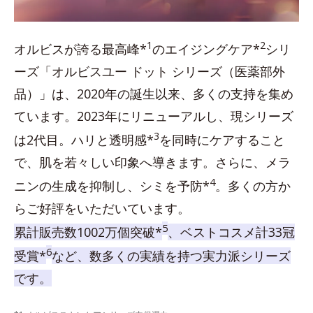
1
2
オルビスが誇る最高峰*
のエイジングケア*
シリ
ーズ「オルビスユー ドット シリーズ（医薬部外
品）」は、2020年の誕生以来、多くの支持を集め
ています。2023年にリニューアルし、現シリーズ
3
は2代目。ハリと透明感*
を同時にケアすること
で、肌を若々しい印象へ導きます。さらに、メラ
4
ニンの生成を抑制し、シミを予防*
。多くの方か
らご好評をいただいています。
5
累計販売数1002万個突破*
、ベストコスメ計33冠
6
受賞*
など、数多くの実績を持つ実力派シリーズ
です。