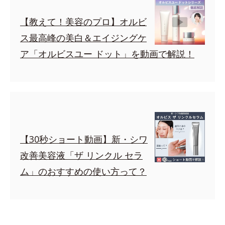
【教えて！美容のプロ】オルビ
ス最高峰の美白＆エイジングケ
ア「オルビスユー ドット」を動画で解説！
【30秒ショート動画】新・シワ
改善美容液「ザ リンクル セラ
ム」のおすすめの使い方って？