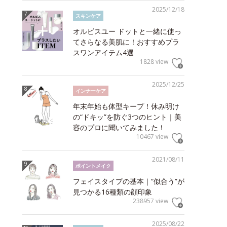
2025/12/18
スキンケア
オルビスユー ドットと一緒に使っ
てさらなる美肌に！おすすめプラ
スワンアイテム4選
1828 view
2025/12/25
インナーケア
年末年始も体型キープ！休み明け
の“ドキッ”を防ぐ3つのヒント｜美
容のプロに聞いてみました！
10467 view
2021/08/11
ポイントメイク
フェイスタイプの基本｜“似合う”が
見つかる16種類の顔印象
238957 view
2025/08/22