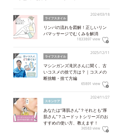
2024/03/18
ライフスタイル
リンパの流れを図解！正しいリン
パマッサージでむくみを解消
1833897 view
2025/12/11
ライフスタイル
マシンガンズ滝沢さんに聞く、古
いコスメの捨て方は？｜コスメの
断捨離・捨て方編
65891 view
2024/11/27
スキンケア
あなたは“薄肌さん”？それとも“厚
肌さん”？ユードットシリーズのお
すすめの使い方、教えます！
36583 view