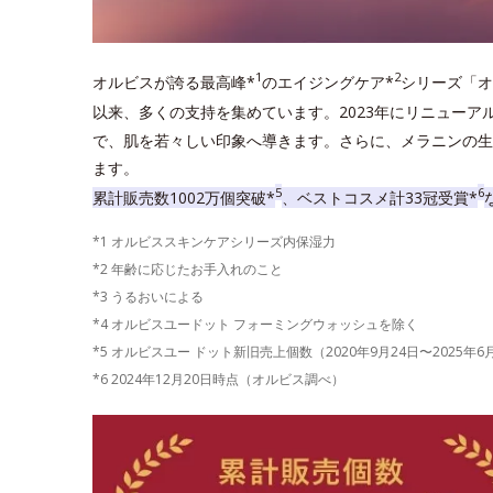
1
2
オルビスが誇る最高峰*
のエイジングケア*
シリーズ「オ
以来、多くの支持を集めています。2023年にリニューア
で、肌を若々しい印象へ導きます。さらに、メラニンの生
ます。
5
6
累計販売数1002万個突破*
、ベストコスメ計33冠受賞*
*1 オルビススキンケアシリーズ内保湿力
*2 年齢に応じたお手入れのこと
*3 うるおいによる
*4 オルビスユードット フォーミングウォッシュを除く
*5 オルビスユー ドット新旧売上個数（2020年9月24日〜2025年
*6 2024年12月20日時点（オルビス調べ）