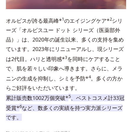
1
2
オルビスが誇る最高峰*
のエイジングケア*
シリ
ーズ「オルビスユー ドット シリーズ（医薬部外
品）」は、2020年の誕生以来、多くの支持を集め
ています。2023年にリニューアルし、現シリーズ
3
は2代目。ハリと透明感*
を同時にケアすること
で、肌を若々しい印象へ導きます。さらに、メラ
4
ニンの生成を抑制し、シミを予防*
。多くの方か
らご好評をいただいています。
5
累計販売数1002万個突破*
、ベストコスメ計33冠
6
受賞*
など、数多くの実績を持つ実力派シリーズ
です。