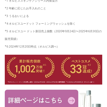
*1 オルビススキンケアシリーズ内保湿力
*2 年齢に応じたお手入れのこと
*3 うるおいによる
*4 オルビスユードット フォーミングウォッシュを除く
*5 オルビスユー ドット新旧売上個数（2020年9月24日〜2025年6月30日の
販売実績）
*6 2024年12月20日時点（オルビス調べ）