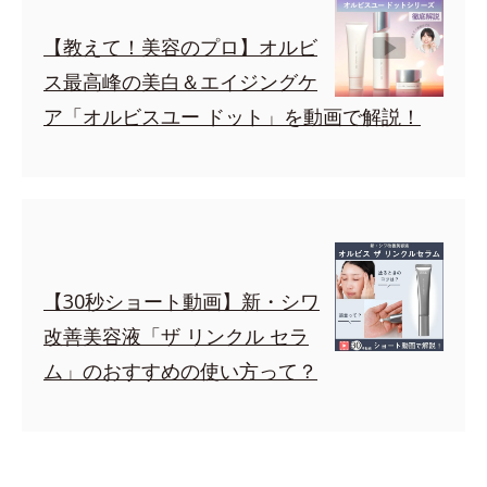
【教えて！美容のプロ】オルビ
ス最高峰の美白＆エイジングケ
ア「オルビスユー ドット」を動画で解説！
【30秒ショート動画】新・シワ
改善美容液「ザ リンクル セラ
ム」のおすすめの使い方って？