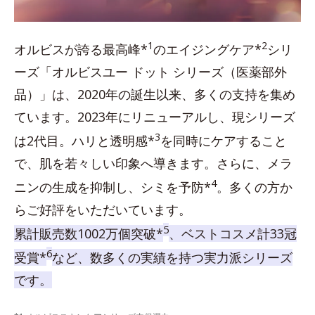
1
2
オルビスが誇る最高峰*
のエイジングケア*
シリ
ーズ「オルビスユー ドット シリーズ（医薬部外
品）」は、2020年の誕生以来、多くの支持を集め
ています。2023年にリニューアルし、現シリーズ
3
は2代目。ハリと透明感*
を同時にケアすること
で、肌を若々しい印象へ導きます。さらに、メラ
4
ニンの生成を抑制し、シミを予防*
。多くの方か
らご好評をいただいています。
5
累計販売数1002万個突破*
、ベストコスメ計33冠
6
受賞*
など、数多くの実績を持つ実力派シリーズ
です。