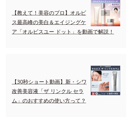
【教えて！美容のプロ】オルビ
ス最高峰の美白＆エイジングケ
ア「オルビスユー ドット」を動画で解説！
【30秒ショート動画】新・シワ
改善美容液「ザ リンクル セラ
ム」のおすすめの使い方って？