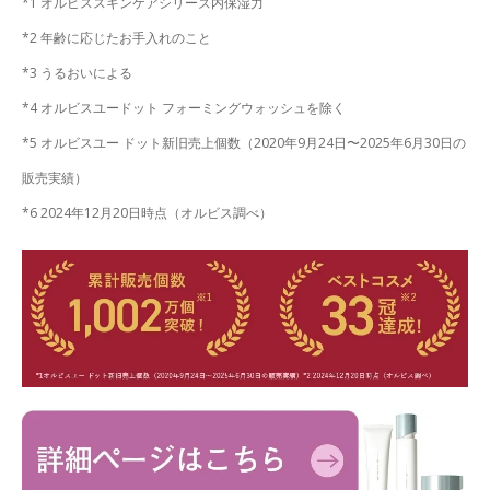
*1 オルビススキンケアシリーズ内保湿力
*2 年齢に応じたお手入れのこと
*3 うるおいによる
*4 オルビスユードット フォーミングウォッシュを除く
*5 オルビスユー ドット新旧売上個数（2020年9月24日〜2025年6月30日の
販売実績）
*6 2024年12月20日時点（オルビス調べ）