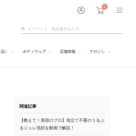
0
検
索
食品）
ボディウェア
店舗情報
マガジン
関連記事
【教えて！美容のプロ】泡立て不要のうるぷ
るジュレ洗顔を動画で解説！