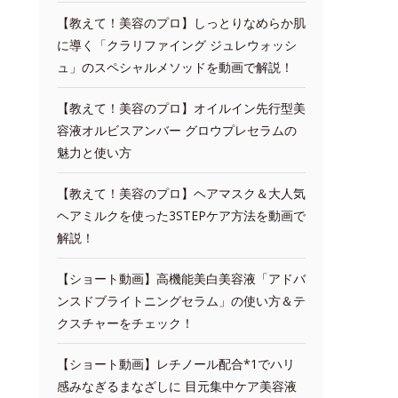
【教えて！美容のプロ】しっとりなめらか肌
に導く「クラリファイング ジュレウォッシ
ュ」のスペシャルメソッドを動画で解説！
【教えて！美容のプロ】オイルイン先行型美
容液オルビスアンバー グロウプレセラムの
魅力と使い方
【教えて！美容のプロ】ヘアマスク＆大人気
ヘアミルクを使った3STEPケア方法を動画で
解説！
【ショート動画】高機能美白美容液「アドバ
ンスドブライトニングセラム」の使い方＆テ
クスチャーをチェック！
【ショート動画】レチノール配合*1でハリ
感みなぎるまなざしに 目元集中ケア美容液