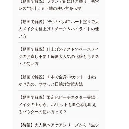
【動画で解説】ファンデ前にひと塗り！毛穴
レス*を叶える下地の使い方を伝授
【動画で解説】“テクいらず” ハート塗りで大
人メイクを格上げ！チーク＆ハイライトの使
い方
【動画で解説】仕上げのミストでベースメイ
クのお直し不要！毎夏大人気の化粧もちミス
トの使い方
【動画で解説】１本で全身UVカット！お出
かけ先の、ササっと日焼け対策方法
【動画で解説】限定色ピーチネクター登場！
メイクの上から、UVカットも血色感も叶え
るパウダーの使い方って？
【待望】大人気ヘアケアシリーズから「生ツ