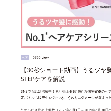
5360 view
ヘア
【30秒ショート動画】うるツヤ髪
STEPケアを解説
SNSでも話題沸騰中！累計売上個数1961万個突破※の
定ボトルも販売中♪パサつき、うねり…ダメージが溜まっ
* オルビス総売上個数（2025年1月1日～2025年6月30