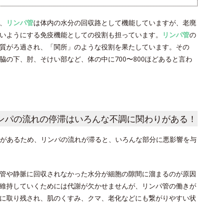
、
リンパ管
は体内の水分の回収路として機能していますが、老廃
いようにする免疫機能としての役割も担っています。
リンパ管
の
質がろ過され、「関所」のような役割を果たしています。その
の下、肘、そけい部など、体の中に700〜800ほどあると言わ
ンパの流れの停滞はいろんな不調に関わりがある！
があるため、リンパの流れが滞ると、いろんな部分に悪影響を与
管や静脈に回収されなかった水分が細胞の隙間に溜まるのが原因
維持していくためには代謝が欠かせませんが、リンパ管の働きが
に取り残され、肌のくすみ、クマ、老化などにも繋がりやすい状