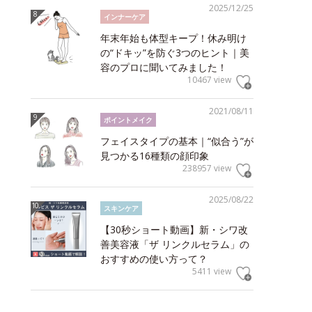
2025/12/25
インナーケア
年末年始も体型キープ！休み明け
の“ドキッ”を防ぐ3つのヒント｜美
容のプロに聞いてみました！
10467 view
2021/08/11
ポイントメイク
フェイスタイプの基本｜“似合う”が
見つかる16種類の顔印象
238957 view
2025/08/22
スキンケア
【30秒ショート動画】新・シワ改
善美容液「ザ リンクルセラム」の
おすすめの使い方って？
5411 view