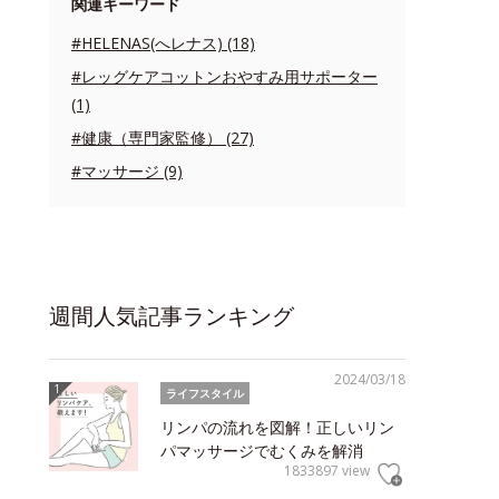
関連キーワード
#HELENAS(へレナス) (18)
#レッグケアコットンおやすみ用サポーター
(1)
#健康（専門家監修） (27)
#マッサージ (9)
週間人気記事ランキング
2024/03/18
ライフスタイル
リンパの流れを図解！正しいリン
パマッサージでむくみを解消
1833897 view