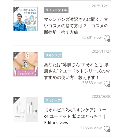
2025/12/11
ライフスタイル
マシンガンズ滝沢さんに聞く、古
いコスメの捨て方は？｜コスメの
断捨離・捨て方編
65891 view
2024/11/27
スキンケア
あなたは“薄肌さん”？それとも“厚
肌さん”？ユードットシリーズのお
すすめの使い方、教えます！
36583 view
2023/08/30
スキンケア
【オルビス2大スキンケア】ユー
or ユードット 私にはどっち？｜
Editor’s view
226609 view