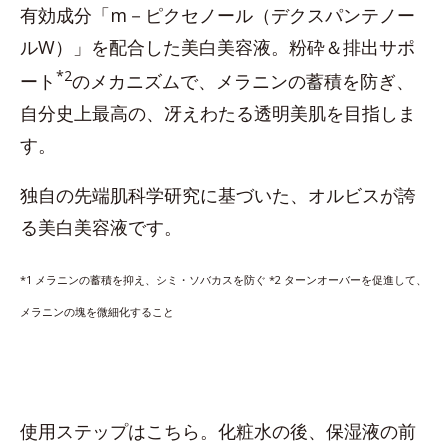
有効成分「m－ピクセノール（デクスパンテノー
ルW）」を配合した美白美容液。粉砕＆排出サポ
*2
ート
のメカニズムで、メラニンの蓄積を防ぎ、
自分史上最高の、冴えわたる透明美肌を目指しま
す。
独自の先端肌科学研究に基づいた、オルビスが誇
る美白美容液です。
*1 メラニンの蓄積を抑え、シミ・ソバカスを防ぐ *2
ターンオーバーを促進して、
メラニンの塊を微細化すること
使用ステップはこちら。化粧水の後、保湿液の前