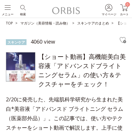
0
メニュー
検索
マイページ
カート
TOP
マガジン（美容情報・読み物）
スキンケアのまとめ
【ショー
4060 view
スキンケア
【ショート動画】高機能美白美
容液「アドバンスドブライト
ニングセラム」の使い方＆テ
クスチャーをチェック！
2/20に発売した、先端肌科学研究から生まれた美
白*美容液「アドバンスド ブライトニング セラム
（医薬部外品）」。この記事では、使い方やテク
スチャーをショート動画で解説します。上手に使