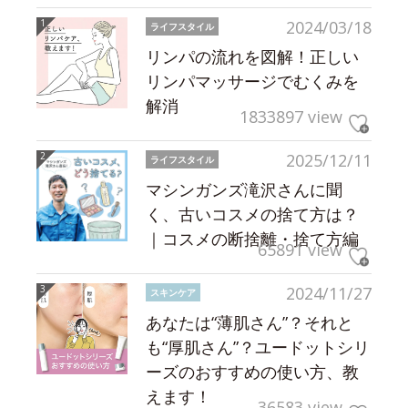
2024/03/18
ライフスタイル
リンパの流れを図解！正しい
リンパマッサージでむくみを
解消
1833897 view
2025/12/11
ライフスタイル
マシンガンズ滝沢さんに聞
く、古いコスメの捨て方は？
｜コスメの断捨離・捨て方編
65891 view
2024/11/27
スキンケア
あなたは“薄肌さん”？それと
も“厚肌さん”？ユードットシリ
ーズのおすすめの使い方、教
えます！
36583 view