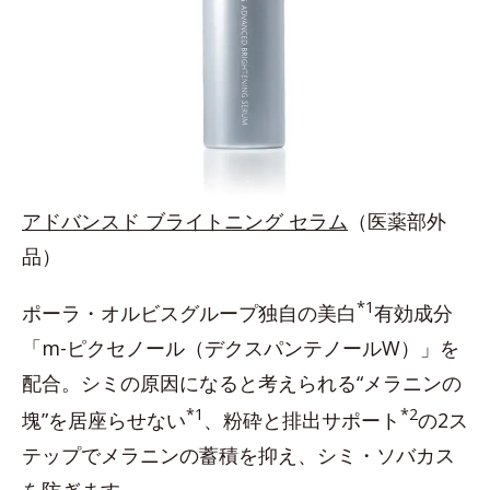
アドバンスド ブライトニング セラム
（医薬部外
品）
*1
ポーラ・オルビスグループ独自の美白
有効成分
「m-ピクセノール（デクスパンテノールW）」を
配合。シミの原因になると考えられる“メラニンの
*1
*2
塊”を居座らせない
、粉砕と排出サポート
の2ス
テップでメラニンの蓄積を抑え、シミ・ソバカス