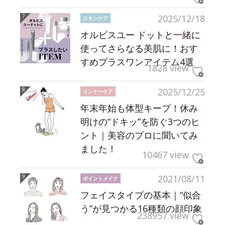
2025/12/18
スキンケア
オルビスユー ドットと一緒に
使ってさらなる美肌に！おす
すめプラスワンアイテム4選
1828 view
2025/12/25
インナーケア
年末年始も体型キープ！休み
明けの“ドキッ”を防ぐ3つのヒ
ント｜美容のプロに聞いてみ
ました！
10467 view
2021/08/11
ポイントメイク
フェイスタイプの基本｜“似合
う”が見つかる16種類の顔印象
238957 view