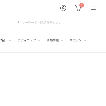
0
検
索
食品）
ボディウェア
店舗情報
マガジン