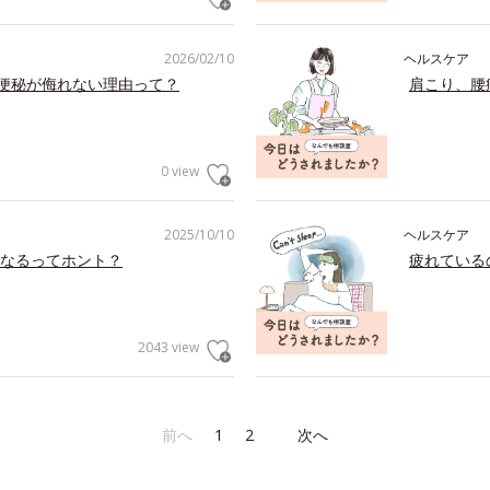
2026/02/10
ヘルスケア
の便秘が侮れない理由って？
肩こり、腰
0 view
2025/10/10
ヘルスケア
なるってホント？
疲れている
2043 view
前へ
1
2
次へ