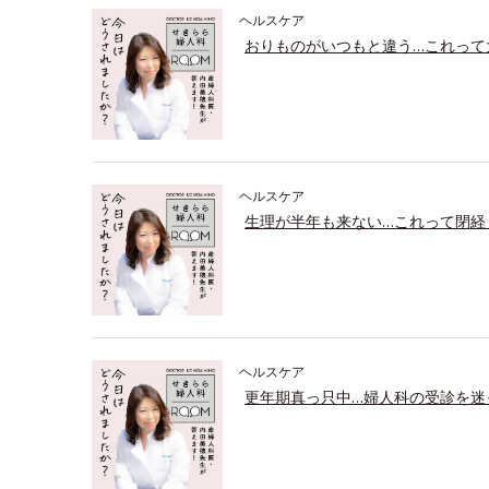
ヘルスケア
おりものがいつもと違う…これって
ヘルスケア
生理が半年も来ない…これって閉経
ヘルスケア
更年期真っ只中…婦人科の受診を迷