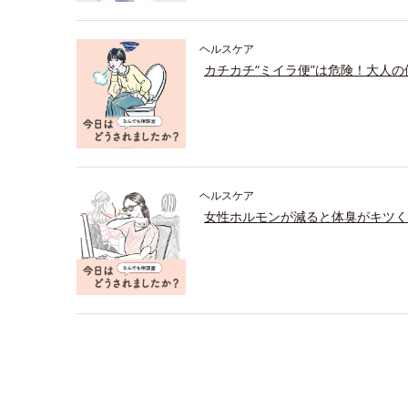
ヘルスケア
カチカチ“ミイラ便”は危険！大人
ヘルスケア
女性ホルモンが減ると体臭がキツく