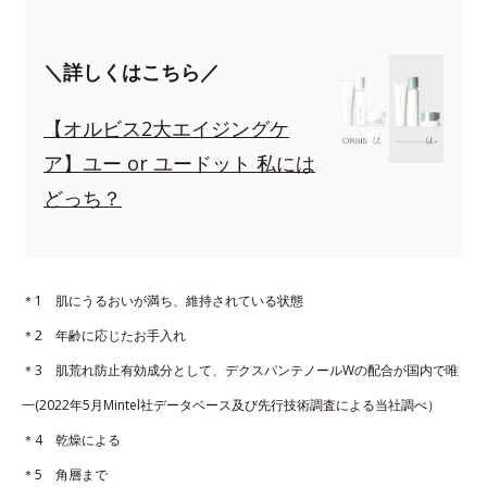
＼詳しくはこちら／
【オルビス2大エイジングケ
ア】ユー or ユードット 私には
どっち？
＊1 肌にうるおいが満ち、維持されている状態
＊2 年齢に応じたお手入れ
＊3 肌荒れ防止有効成分として、デクスパンテノールWの配合が国内で唯
一(2022年5月Mintel社データベース及び先行技術調査による当社調べ）
＊4 乾燥による
＊5 角層まで