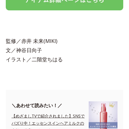
監修／赤井 未来(MIKI)
文／神谷日向子
イラスト／二階堂ちはる
＼あわせて読みたい！／
【めざましTVで紹介されました】SNSで
バズり中！エッセンスインヘアミルクの