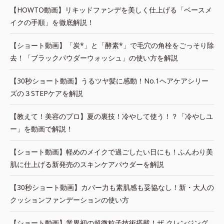
【HOWTO動画】リキッドファンデを美しく仕上げる「ベースメ
イクの手順」を徹底解説！
【ショート動画】「炭*」と「酵素*」で毛穴の角栓をごっそり除
去！「ブラックパウダーウォッシュ」の使い方を解説
【30秒ショート動画】うるツヤ髪に感動！No.1ヘアケアシリー
ズの３STEPケアを解説
【教えて！美容のプロ】夏の裏技！冷やして使う！？「冷やしユ
ー」を動画で解説！
【ショート動画】軽めのメイクで過ごしたい日にも！ふんわり美
肌に仕上げる新発売のスキンケアパウダーを解説
【30秒ショート動画】カバー力も素肌感も妥協なし！新・大人の
クッションファンデーションの使い方
【ショート動画】業界初の超微粒子技術搭載！ザ クレンジング