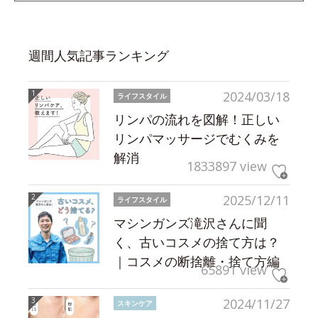
週間人気記事ランキング
2024/03/18
ライフスタイル
リンパの流れを図解！正しい
リンパマッサージでむくみを
解消
1833897 view
2025/12/11
ライフスタイル
マシンガンズ滝沢さんに聞
く、古いコスメの捨て方は？
｜コスメの断捨離・捨て方編
65891 view
2024/11/27
スキンケア