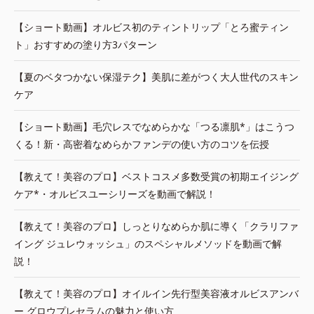
【ショート動画】オルビス初のティントリップ「とろ蜜ティン
ト」おすすめの塗り方3パターン
【夏のベタつかない保湿テク】美肌に差がつく大人世代のスキン
ケア
【ショート動画】毛穴レスでなめらかな「つる凛肌*」はこうつ
くる！新・高密着なめらかファンデの使い方のコツを伝授
【教えて！美容のプロ】ベストコスメ多数受賞の初期エイジング
ケア*・オルビスユーシリーズを動画で解説！
【教えて！美容のプロ】しっとりなめらか肌に導く「クラリファ
イング ジュレウォッシュ」のスペシャルメソッドを動画で解
説！
【教えて！美容のプロ】オイルイン先行型美容液オルビスアンバ
ー グロウプレセラムの魅力と使い方