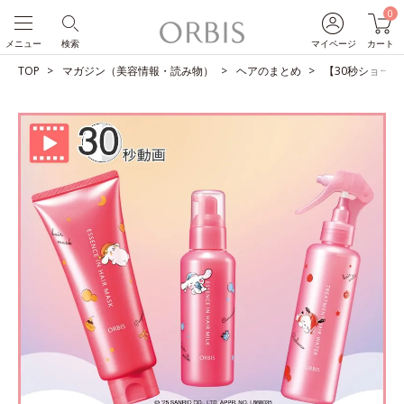
0
メニュー
検索
マイページ
カート
TOP
マガジン（美容情報・読み物）
ヘアのまとめ
【30秒ショート