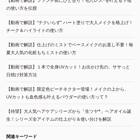
【動画で解説】ファンデ前にひと塗り！毛穴レス*を叶える下地
の使い方を伝授
【動画で解説】“テクいらず” ハート塗りで大人メイクを格上げ！
チーク＆ハイライトの使い方
【動画で解説】仕上げのミストでベースメイクのお直し不要！毎
夏大人気の化粧もちミストの使い方
【動画で解説】１本で全身UVカット！お出かけ先の、ササっと
日焼け対策方法
【動画で解説】限定色ピーチネクター登場！メイクの上から、
UVカットも血色感も叶えるパウダーの使い方って？
【待望】大人気ヘアケアシリーズから「生ツヤ*」ヘアオイル誕
生！シリーズ全アイテムの仕上がり＆使い分けを解説
関連キーワード