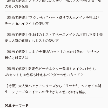
【動画で解説】ファンデ前にひと塗り！毛穴レス*を叶える下地
の使い方を伝授
【動画で解説】“テクいらず” ハート塗りで大人メイクを格上げ！
チーク＆ハイライトの使い方
【動画で解説】仕上げのミストでベースメイクのお直し不要！毎
夏大人気の化粧もちミストの使い方
【動画で解説】１本で全身UVカット！お出かけ先の、ササっと
日焼け対策方法
【動画で解説】限定色ピーチネクター登場！メイクの上から、
UVカットも血色感も叶えるパウダーの使い方って？
【待望】大人気ヘアケアシリーズから「生ツヤ*」ヘアオイル誕
生！シリーズ全アイテムの仕上がり＆使い分けを解説
関連キーワード