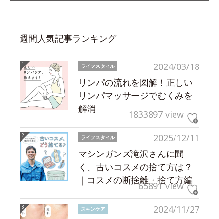
週間人気記事ランキング
2024/03/18
ライフスタイル
リンパの流れを図解！正しい
リンパマッサージでむくみを
解消
1833897 view
2025/12/11
ライフスタイル
マシンガンズ滝沢さんに聞
く、古いコスメの捨て方は？
｜コスメの断捨離・捨て方編
65891 view
2024/11/27
スキンケア