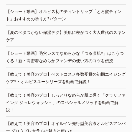
【ショート動画】オルビス初のティントリップ「とろ蜜ティン
ト」おすすめの塗り方3パターン
【夏のベタつかない保湿テク】美肌に差がつく大人世代のスキン
ケア
【ショート動画】毛穴レスでなめらかな「つる凛肌*」はこうつ
くる！新・高密着なめらかファンデの使い方のコツを伝授
【教えて！美容のプロ】ベストコスメ多数受賞の初期エイジング
ケア*・オルビスユーシリーズを動画で解説！
【教えて！美容のプロ】しっとりなめらか肌に導く「クラリファ
イング ジュレウォッシュ」のスペシャルメソッドを動画で解
説！
【教えて！美容のプロ】オイルイン先行型美容液オルビスアンバ
ー グロウプレセラムの魅力と使い方