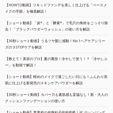
【HOWTO動画】リキッドファンデを美しく仕上げる「ベースメ
イクの手順」を徹底解説！
【ショート動画】「炭*」と「酵素*」で毛穴の角栓をごっそり除
去！「ブラックパウダーウォッシュ」の使い方を解説
【30秒ショート動画】うるツヤ髪に感動！No.1ヘアケアシリー
ズの３STEPケアを解説
【教えて！美容のプロ】夏の裏技！冷やして使う！？「冷やしユ
ー」を動画で解説！
【ショート動画】軽めのメイクで過ごしたい日にも！ふんわり美
肌に仕上げる新発売のスキンケアパウダーを解説
【30秒ショート動画】カバー力も素肌感も妥協なし！新・大人の
クッションファンデーションの使い方
【ショート動画】業界初の超微粒子技術搭載！ザ クレンジング