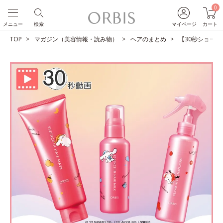
0
メニュー
検索
マイページ
カート
TOP
マガジン（美容情報・読み物）
ヘアのまとめ
【30秒ショート