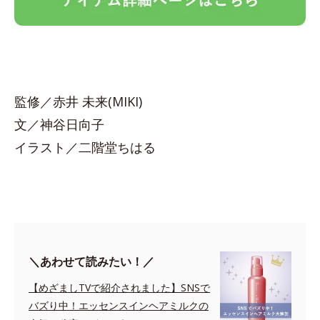
監修／赤井 未来(MIKI)
文／神谷日向子
イラスト／二階堂ちはる
＼あわせて読みたい！／
【めざましTVで紹介されました】SNSで
バズり中！エッセンスインヘアミルクの