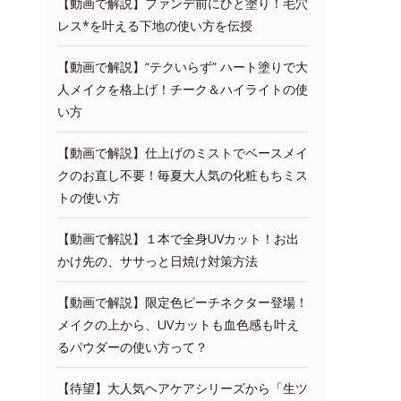
【動画で解説】ファンデ前にひと塗り！毛穴
レス*を叶える下地の使い方を伝授
【動画で解説】“テクいらず” ハート塗りで大
人メイクを格上げ！チーク＆ハイライトの使
い方
【動画で解説】仕上げのミストでベースメイ
クのお直し不要！毎夏大人気の化粧もちミス
トの使い方
【動画で解説】１本で全身UVカット！お出
かけ先の、ササっと日焼け対策方法
【動画で解説】限定色ピーチネクター登場！
メイクの上から、UVカットも血色感も叶え
るパウダーの使い方って？
【待望】大人気ヘアケアシリーズから「生ツ