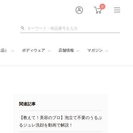
0
検
索
食品）
ボディウェア
店舗情報
マガジン
関連記事
【教えて！美容のプロ】泡立て不要のうるぷ
るジュレ洗顔を動画で解説！