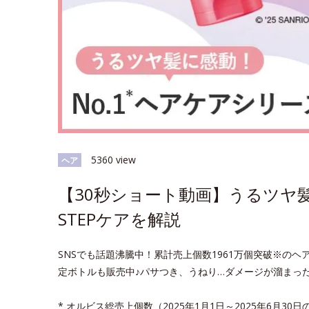
5360 view
ヘア
【30秒ショート動画】うるツヤ髪
STEPケアを解説
SNSでも話題沸騰中！累計売上個数1961万個突破※の
定ボトルも販売中♪パサつき、うねり…ダメージが溜まっ
* オルビス総売上個数（2025年1月1日～2025年6月30