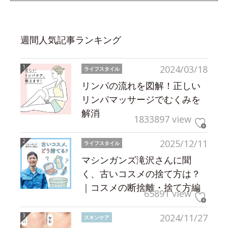
週間人気記事ランキング
2024/03/18
ライフスタイル
リンパの流れを図解！正しい
リンパマッサージでむくみを
解消
1833897 view
2025/12/11
ライフスタイル
マシンガンズ滝沢さんに聞
く、古いコスメの捨て方は？
｜コスメの断捨離・捨て方編
65891 view
2024/11/27
スキンケア