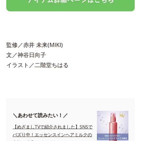
監修／赤井 未来(MIKI)
文／神谷日向子
イラスト／二階堂ちはる
＼あわせて読みたい！／
【めざましTVで紹介されました】SNSで
バズり中！エッセンスインヘアミルクの