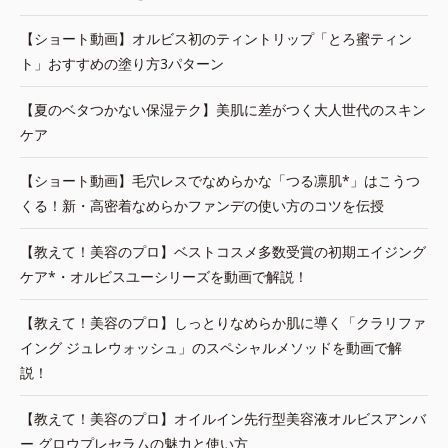
【ショート動画】オルビス初のティントリップ「とろ蜜ティン
ト」おすすめの塗り方3パターン
【夏のベタつかない保湿テク】美肌に差がつく大人世代のスキン
ケア
【ショート動画】毛穴レスでなめらかな「つる凛肌*」はこうつ
くる！新・高密着なめらかファンデの使い方のコツを伝授
【教えて！美容のプロ】ベストコスメ多数受賞の初期エイジング
ケア*・オルビスユーシリーズを動画で解説！
【教えて！美容のプロ】しっとりなめらか肌に導く「クラリファ
イング ジュレウォッシュ」のスペシャルメソッドを動画で解
説！
【教えて！美容のプロ】オイルイン先行型美容液オルビスアンバ
ー グロウプレセラムの魅力と使い方