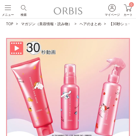
0
メニュー
検索
マイページ
カート
TOP
マガジン（美容情報・読み物）
ヘアのまとめ
【30秒ショート