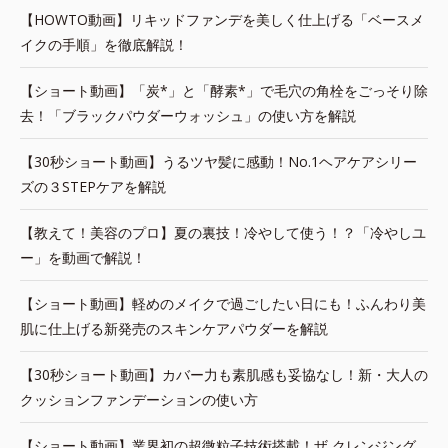
【HOWTO動画】リキッドファンデを美しく仕上げる「ベースメ
イクの手順」を徹底解説！
【ショート動画】「炭*」と「酵素*」で毛穴の角栓をごっそり除
去！「ブラックパウダーウォッシュ」の使い方を解説
【30秒ショート動画】うるツヤ髪に感動！No.1ヘアケアシリー
ズの３STEPケアを解説
【教えて！美容のプロ】夏の裏技！冷やして使う！？「冷やしユ
ー」を動画で解説！
【ショート動画】軽めのメイクで過ごしたい日にも！ふんわり美
肌に仕上げる新発売のスキンケアパウダーを解説
【30秒ショート動画】カバー力も素肌感も妥協なし！新・大人の
クッションファンデーションの使い方
【ショート動画】業界初の超微粒子技術搭載！ザ クレンジング