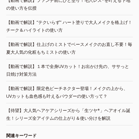
【動画で解説】ファンデ前にひと塗り！毛穴レス*を叶える下地
の使い方を伝授
【動画で解説】“テクいらず” ハート塗りで大人メイクを格上げ！
チーク＆ハイライトの使い方
【動画で解説】仕上げのミストでベースメイクのお直し不要！毎
夏大人気の化粧もちミストの使い方
【動画で解説】１本で全身UVカット！お出かけ先の、ササっと
日焼け対策方法
【動画で解説】限定色ピーチネクター登場！メイクの上から、
UVカットも血色感も叶えるパウダーの使い方って？
【待望】大人気ヘアケアシリーズから「生ツヤ*」ヘアオイル誕
生！シリーズ全アイテムの仕上がり＆使い分けを解説
関連キーワード