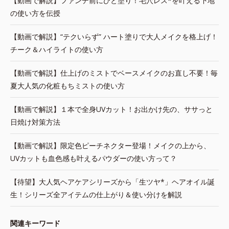
【動画で解説】ファンデ前にひと塗り！毛穴レス*を叶える下地
の使い方を伝授
【動画で解説】“テクいらず” ハート塗りで大人メイクを格上げ！
チーク＆ハイライトの使い方
【動画で解説】仕上げのミストでベースメイクのお直し不要！毎
夏大人気の化粧もちミストの使い方
【動画で解説】１本で全身UVカット！お出かけ先の、ササっと
日焼け対策方法
【動画で解説】限定色ピーチネクター登場！メイクの上から、
UVカットも血色感も叶えるパウダーの使い方って？
【待望】大人気ヘアケアシリーズから「生ツヤ*」ヘアオイル誕
生！シリーズ全アイテムの仕上がり＆使い分けを解説
関連キーワード