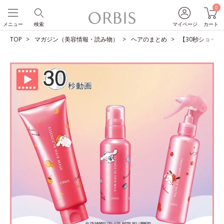
0
メニュー
検索
マイページ
カート
TOP
マガジン（美容情報・読み物）
ヘアのまとめ
【30秒ショート