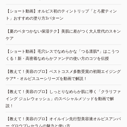
【ショート動画】オルビス初のティントリップ「とろ蜜ティン
ト」おすすめの塗り方3パターン
【夏のベタつかない保湿テク】美肌に差がつく大人世代のスキン
ケア
【ショート動画】毛穴レスでなめらかな「つる凛肌*」はこうつ
くる！新・高密着なめらかファンデの使い方のコツを伝授
【教えて！美容のプロ】ベストコスメ多数受賞の初期エイジング
ケア*・オルビスユーシリーズを動画で解説！
【教えて！美容のプロ】しっとりなめらか肌に導く「クラリファ
イング ジュレウォッシュ」のスペシャルメソッドを動画で解
説！
【教えて！美容のプロ】オイルイン先行型美容液オルビスアンバ
ー グロウプレセラムの魅力と使い方