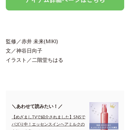
監修／赤井 未来(MIKI)
文／神谷日向子
イラスト／二階堂ちはる
＼あわせて読みたい！／
【めざましTVで紹介されました】SNSで
バズり中！エッセンスインヘアミルクの