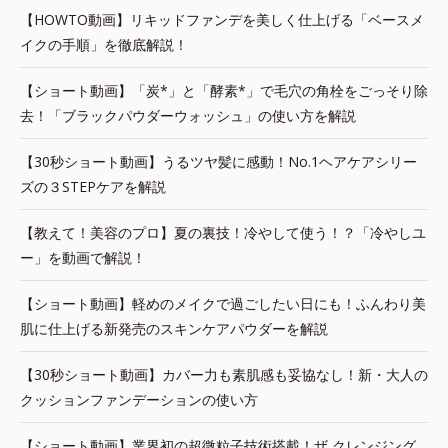
【HOWTO動画】リキッドファンデを美しく仕上げる「ベースメ
イクの手順」を徹底解説！
【ショート動画】「炭*」と「酵素*」で毛穴の角栓をごっそり除
去！「ブラックパウダーウォッシュ」の使い方を解説
【30秒ショート動画】うるツヤ髪に感動！No.1ヘアケアシリー
ズの３STEPケアを解説
【教えて！美容のプロ】夏の裏技！冷やして使う！？「冷やしユ
ー」を動画で解説！
【ショート動画】軽めのメイクで過ごしたい日にも！ふんわり美
肌に仕上げる新発売のスキンケアパウダーを解説
【30秒ショート動画】カバー力も素肌感も妥協なし！新・大人の
クッションファンデーションの使い方
【ショート動画】業界初の超微粒子技術搭載！ザ クレンジング