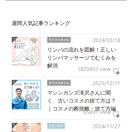
週間人気記事ランキング
2024/03/18
ライフスタイル
リンパの流れを図解！正しい
リンパマッサージでむくみを
解消
1833897 view
2025/12/11
ライフスタイル
マシンガンズ滝沢さんに聞
く、古いコスメの捨て方は？
｜コスメの断捨離・捨て方編
65891 view
2024/11/27
スキンケア