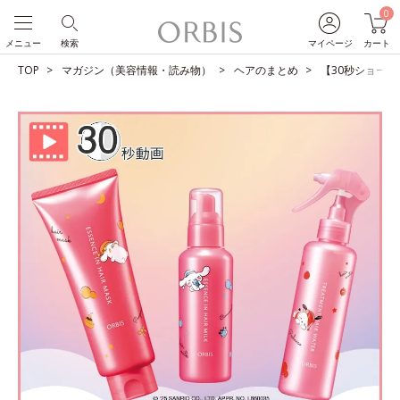
0
メニュー
検索
マイページ
カート
TOP
マガジン（美容情報・読み物）
ヘアのまとめ
【30秒ショート