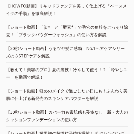
【HOWTO動画】リキッドファンデを美しく仕上げる「ベースメ
イクの手順」を徹底解説！
【ショート動画】「炭*」と「酵素*」で毛穴の角栓をごっそり除
去！「ブラックパウダーウォッシュ」の使い方を解説
【30秒ショート動画】うるツヤ髪に感動！No.1ヘアケアシリー
ズの３STEPケアを解説
【教えて！美容のプロ】夏の裏技！冷やして使う！？「冷やしユ
ー」を動画で解説！
【ショート動画】軽めのメイクで過ごしたい日にも！ふんわり美
肌に仕上げる新発売のスキンケアパウダーを解説
【30秒ショート動画】カバー力も素肌感も妥協なし！新・大人の
クッションファンデーションの使い方
【ショート動画】業界初の超微粒子技術搭載！ザ クレンジング