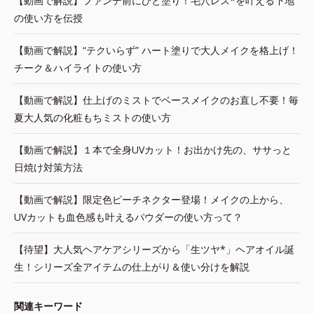
【動画で解説】ファンデ前にひと塗り！毛穴レス*を叶える下地
の使い方を伝授
【動画で解説】“テクいらず” ハート塗りで大人メイクを格上げ！
チーク＆ハイライトの使い方
【動画で解説】仕上げのミストでベースメイクのお直し不要！毎
夏大人気の化粧もちミストの使い方
【動画で解説】１本で全身UVカット！お出かけ先の、ササっと
日焼け対策方法
【動画で解説】限定色ピーチネクター登場！メイクの上から、
UVカットも血色感も叶えるパウダーの使い方って？
【待望】大人気ヘアケアシリーズから「生ツヤ*」ヘアオイル誕
生！シリーズ全アイテムの仕上がり＆使い分けを解説
関連キーワード