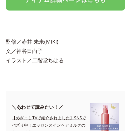
監修／赤井 未来(MIKI)
文／神谷日向子
イラスト／二階堂ちはる
＼あわせて読みたい！／
【めざましTVで紹介されました】SNSで
バズり中！エッセンスインヘアミルクの