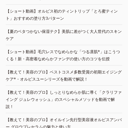
【ショート動画】オルビス初のティントリップ「とろ蜜ティン
ト」おすすめの塗り方3パターン
【夏のベタつかない保湿テク】美肌に差がつく大人世代のスキン
ケア
【ショート動画】毛穴レスでなめらかな「つる凛肌*」はこうつ
くる！新・高密着なめらかファンデの使い方のコツを伝授
【教えて！美容のプロ】ベストコスメ多数受賞の初期エイジング
ケア*・オルビスユーシリーズを動画で解説！
【教えて！美容のプロ】しっとりなめらか肌に導く「クラリファ
イング ジュレウォッシュ」のスペシャルメソッドを動画で解
説！
【教えて！美容のプロ】オイルイン先行型美容液オルビスアンバ
ー グロウプレセラムの魅力と使い方