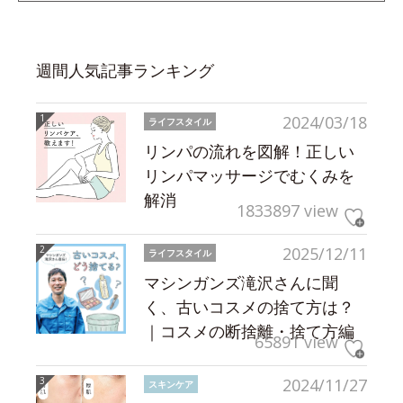
週間人気記事ランキング
2024/03/18
ライフスタイル
リンパの流れを図解！正しい
リンパマッサージでむくみを
解消
1833897 view
2025/12/11
ライフスタイル
マシンガンズ滝沢さんに聞
く、古いコスメの捨て方は？
｜コスメの断捨離・捨て方編
65891 view
2024/11/27
スキンケア