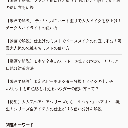
【動画で解説】ファンデ前にひと塗り！毛穴レス*を叶える下地
の使い方を伝授
【動画で解説】“テクいらず” ハート塗りで大人メイクを格上げ！
チーク＆ハイライトの使い方
【動画で解説】仕上げのミストでベースメイクのお直し不要！毎
夏大人気の化粧もちミストの使い方
【動画で解説】１本で全身UVカット！お出かけ先の、ササっと
日焼け対策方法
【動画で解説】限定色ピーチネクター登場！メイクの上から、
UVカットも血色感も叶えるパウダーの使い方って？
【待望】大人気ヘアケアシリーズから「生ツヤ*」ヘアオイル誕
生！シリーズ全アイテムの仕上がり＆使い分けを解説
関連キーワード