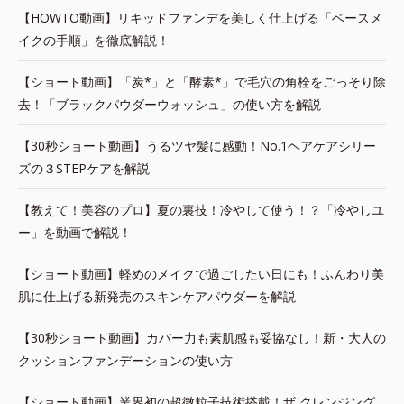
【HOWTO動画】リキッドファンデを美しく仕上げる「ベースメ
イクの手順」を徹底解説！
【ショート動画】「炭*」と「酵素*」で毛穴の角栓をごっそり除
去！「ブラックパウダーウォッシュ」の使い方を解説
【30秒ショート動画】うるツヤ髪に感動！No.1ヘアケアシリー
ズの３STEPケアを解説
【教えて！美容のプロ】夏の裏技！冷やして使う！？「冷やしユ
ー」を動画で解説！
【ショート動画】軽めのメイクで過ごしたい日にも！ふんわり美
肌に仕上げる新発売のスキンケアパウダーを解説
【30秒ショート動画】カバー力も素肌感も妥協なし！新・大人の
クッションファンデーションの使い方
【ショート動画】業界初の超微粒子技術搭載！ザ クレンジング