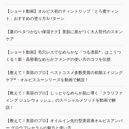
【ショート動画】オルビス初のティントリップ「とろ蜜ティン
ト」おすすめの塗り方3パターン
【夏のベタつかない保湿テク】美肌に差がつく大人世代のスキン
ケア
【ショート動画】毛穴レスでなめらかな「つる凛肌*」はこうつ
くる！新・高密着なめらかファンデの使い方のコツを伝授
【教えて！美容のプロ】ベストコスメ多数受賞の初期エイジング
ケア*・オルビスユーシリーズを動画で解説！
【教えて！美容のプロ】しっとりなめらか肌に導く「クラリファ
イング ジュレウォッシュ」のスペシャルメソッドを動画で解
説！
【教えて！美容のプロ】オイルイン先行型美容液オルビスアンバ
ー グロウプレセラムの魅力と使い方