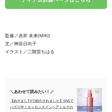
監修／赤井 未来(MIKI)
文／神谷日向子
イラスト／二階堂ちはる
＼あわせて読みたい！／
【めざましTVで紹介されました】SNSで
バズり中！エッセンスインヘアミルクの