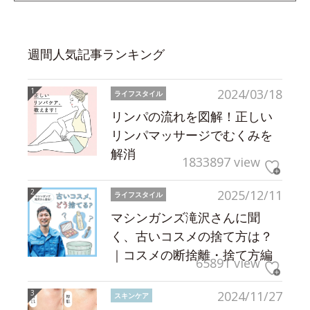
週間人気記事ランキング
2024/03/18
ライフスタイル
リンパの流れを図解！正しい
リンパマッサージでむくみを
解消
1833897 view
2025/12/11
ライフスタイル
マシンガンズ滝沢さんに聞
く、古いコスメの捨て方は？
｜コスメの断捨離・捨て方編
65891 view
2024/11/27
スキンケア