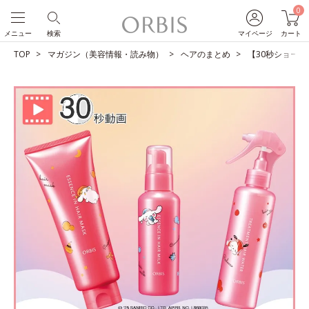
0
メニュー
検索
マイページ
カート
TOP
マガジン（美容情報・読み物）
ヘアのまとめ
【30秒ショート