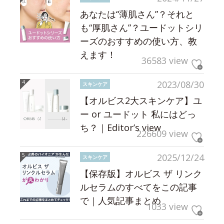
あなたは“薄肌さん”？それと
も“厚肌さん”？ユードットシリ
ーズのおすすめの使い方、教
えます！
36583 view
2023/08/30
スキンケア
【オルビス2大スキンケア】ユ
ー or ユードット 私にはどっ
ち？｜Editor’s view
226609 view
2025/12/24
スキンケア
【保存版】オルビス ザ リンク
ルセラムのすべてをこの記事
で｜人気記事まとめ
1033 view