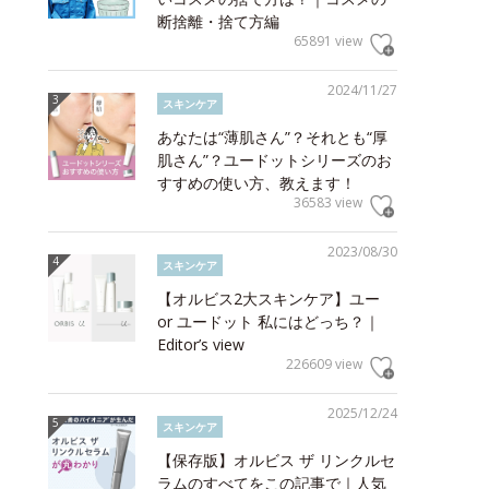
断捨離・捨て方編
65891 view
2024/11/27
スキンケア
あなたは“薄肌さん”？それとも“厚
肌さん”？ユードットシリーズのお
すすめの使い方、教えます！
36583 view
2023/08/30
スキンケア
【オルビス2大スキンケア】ユー
or ユードット 私にはどっち？｜
Editor’s view
226609 view
2025/12/24
スキンケア
【保存版】オルビス ザ リンクルセ
ラムのすべてをこの記事で｜人気