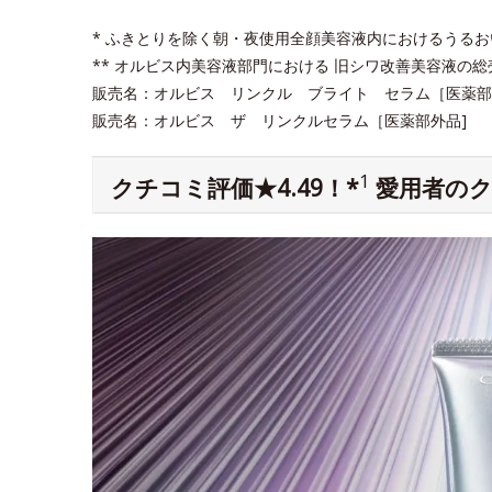
* ふきとりを除く朝・夜使用全顔美容液内におけるうる
** オルビス内美容液部門における 旧シワ改善美容液の総売上
販売名：オルビス リンクル ブライト セラム［医薬部外
販売名：オルビス ザ リンクルセラム［医薬部外品]
1
クチコミ評価★4.49！*
愛用者のク