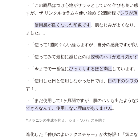
・「この商品はつけ心地がサラッとしていて伸びも良い感
すが、ザ リンクルセラムを使い始めて2週間程で
シワが薄
・「
使用感が良くなった印象です
。肌なじみがよくなり、
ました。」
・「使って1週間ぐらい経ちますが、自分の感覚ですが良
・「使ってみて最初に感じたのは
翌朝のハリが違う気がす
・「今までで一番位に
びっくりするほど満足
しています。
・「使用した日と使用しなかった日では、
目の下のシワの
す！」
・「まだ使用して1ヶ月弱ですが、肌のハリも出たような
できるなんて、使用しない理由がありません
。」
*メラニンの生成を抑え、シミ・ソバカスを防ぐ
進化した「伸びのよいテクスチャー」が大好評！「気にな