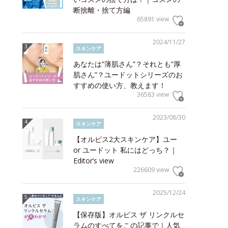
断捨離・捨て方編
65891 view
2024/11/27
スキンケア
あなたは“薄肌さん”？それとも“厚
肌さん”？ユードットシリーズのお
すすめの使い方、教えます！
36583 view
2023/08/30
スキンケア
【オルビス2大スキンケア】ユー
or ユードット 私にはどっち？｜
Editor’s view
226609 view
2025/12/24
スキンケア
【保存版】オルビス ザ リンクルセ
ラムのすべてをこの記事で｜人気