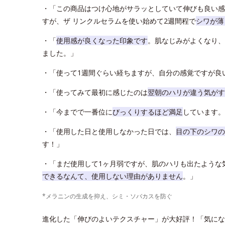
・「この商品はつけ心地がサラッとしていて伸びも良い感
すが、ザ リンクルセラムを使い始めて2週間程で
シワが薄
・「
使用感が良くなった印象です
。肌なじみがよくなり、
ました。」
・「使って1週間ぐらい経ちますが、自分の感覚ですが良
・「使ってみて最初に感じたのは
翌朝のハリが違う気がす
・「今までで一番位に
びっくりするほど満足
しています。
・「使用した日と使用しなかった日では、
目の下のシワの
す！」
・「まだ使用して1ヶ月弱ですが、肌のハリも出たような
できるなんて、使用しない理由がありません
。」
*メラニンの生成を抑え、シミ・ソバカスを防ぐ
進化した「伸びのよいテクスチャー」が大好評！「気にな