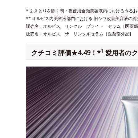
* ふきとりを除く朝・夜使用全顔美容液内におけるうる
** オルビス内美容液部門における 旧シワ改善美容液の総売上
販売名：オルビス リンクル ブライト セラム［医薬部外
販売名：オルビス ザ リンクルセラム［医薬部外品]
1
クチコミ評価★4.49！*
愛用者のク