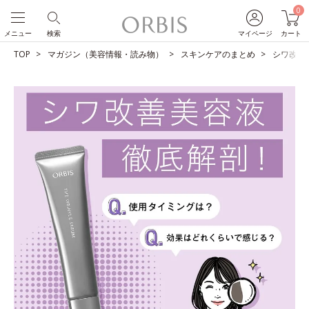
0
メニュー
検索
マイページ
カート
TOP
マガジン（美容情報・読み物）
スキンケアのまとめ
シワ改善