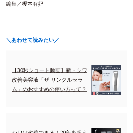
編集／榎本有妃
＼あわせて読みたい／
【30秒ショート動画】新・シワ
改善美容液「ザ リンクルセラ
ム」のおすすめの使い方って？
シワは改善できる！20年を超え