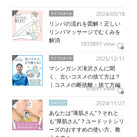
2024/03/18
ライフスタイル
リンパの流れを図解！正しい
リンパマッサージでむくみを
解消
1833897 view
2025/12/11
ライフスタイル
マシンガンズ滝沢さんに聞
く、古いコスメの捨て方は？
｜コスメの断捨離・捨て方編
65891 view
2024/11/27
スキンケア
あなたは“薄肌さん”？それと
も“厚肌さん”？ユードットシリ
ーズのおすすめの使い方、教