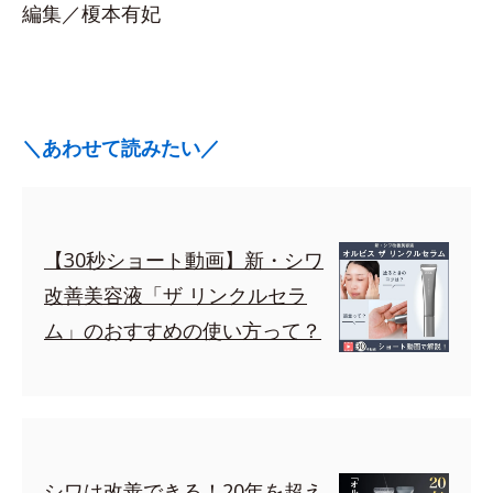
編集／榎本有妃
＼あわせて読みたい／
【30秒ショート動画】新・シワ
改善美容液「ザ リンクルセラ
ム」のおすすめの使い方って？
シワは改善できる！20年を超え