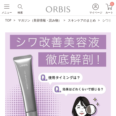
0
メニュー
検索
マイページ
カート
TOP
マガジン（美容情報・読み物）
スキンケアのまとめ
シワ改善