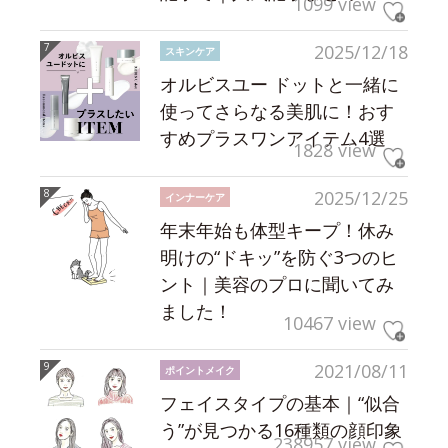
1099 view
2025/12/18
スキンケア
オルビスユー ドットと一緒に
使ってさらなる美肌に！おす
すめプラスワンアイテム4選
1828 view
2025/12/25
インナーケア
年末年始も体型キープ！休み
明けの“ドキッ”を防ぐ3つのヒ
ント｜美容のプロに聞いてみ
ました！
10467 view
2021/08/11
ポイントメイク
フェイスタイプの基本｜“似合
う”が見つかる16種類の顔印象
238957 view