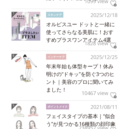
1099 view
2025/12/18
スキンケア
オルビスユー ドットと一緒に
使ってさらなる美肌に！おす
すめプラスワンアイテム4選
1828 view
2025/12/25
インナーケア
年末年始も体型キープ！休み
明けの“ドキッ”を防ぐ3つのヒ
ント｜美容のプロに聞いてみ
ました！
10467 view
2021/08/11
ポイントメイク
フェイスタイプの基本｜“似合
う”が見つかる16種類の顔印象
238957 view