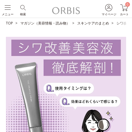
0
メニュー
検索
マイページ
カート
TOP
マガジン（美容情報・読み物）
スキンケアのまとめ
シワ改善