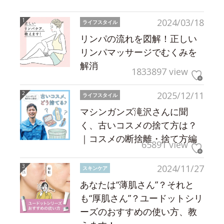
2024/03/18
ライフスタイル
リンパの流れを図解！正しい
リンパマッサージでむくみを
解消
1833897 view
2025/12/11
ライフスタイル
マシンガンズ滝沢さんに聞
く、古いコスメの捨て方は？
｜コスメの断捨離・捨て方編
65891 view
2024/11/27
スキンケア
あなたは“薄肌さん”？それと
も“厚肌さん”？ユードットシリ
ーズのおすすめの使い方、教