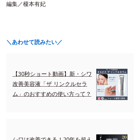
編集／榎本有妃
＼あわせて読みたい／
【30秒ショート動画】新・シワ
改善美容液「ザ リンクルセラ
ム」のおすすめの使い方って？
シワは改善できる！20年を超え