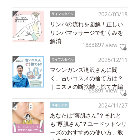
2024/03/18
ライフスタイル
リンパの流れを図解！正しい
リンパマッサージでむくみを
解消
1833897 view
2025/12/11
ライフスタイル
マシンガンズ滝沢さんに聞
く、古いコスメの捨て方は？
｜コスメの断捨離・捨て方編
65891 view
2024/11/27
スキンケア
あなたは“薄肌さん”？それと
も“厚肌さん”？ユードットシリ
ーズのおすすめの使い方、教