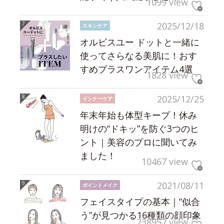
1099 view
2025/12/18
スキンケア
オルビスユー ドットと一緒に
使ってさらなる美肌に！おす
すめプラスワンアイテム4選
1828 view
2025/12/25
インナーケア
年末年始も体型キープ！休み
明けの“ドキッ”を防ぐ3つのヒ
ント｜美容のプロに聞いてみ
ました！
10467 view
2021/08/11
ポイントメイク
フェイスタイプの基本｜“似合
う”が見つかる16種類の顔印象
238957 view