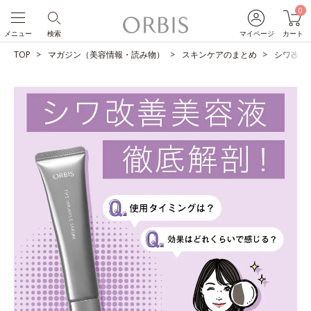
0
メニュー
検索
マイページ
カート
TOP
マガジン（美容情報・読み物）
スキンケアのまとめ
シワ改善