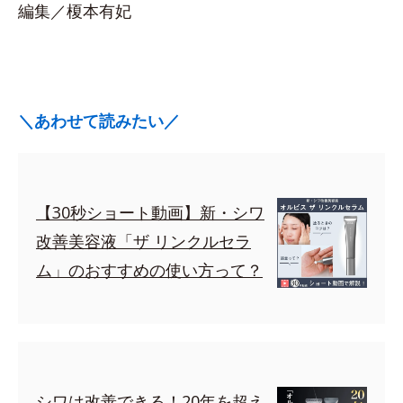
編集／榎本有妃
＼あわせて読みたい／
【30秒ショート動画】新・シワ
改善美容液「ザ リンクルセラ
ム」のおすすめの使い方って？
シワは改善できる！20年を超え