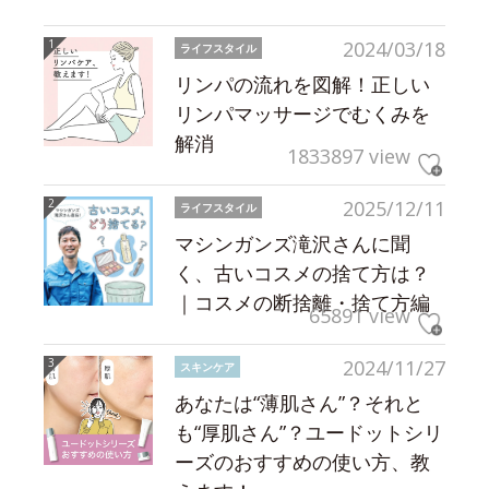
2024/03/18
ライフスタイル
リンパの流れを図解！正しい
リンパマッサージでむくみを
解消
1833897 view
2025/12/11
ライフスタイル
マシンガンズ滝沢さんに聞
く、古いコスメの捨て方は？
｜コスメの断捨離・捨て方編
65891 view
2024/11/27
スキンケア
あなたは“薄肌さん”？それと
も“厚肌さん”？ユードットシリ
ーズのおすすめの使い方、教