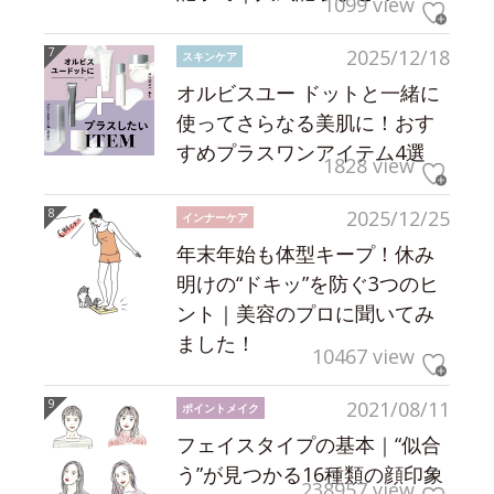
1099 view
2025/12/18
スキンケア
オルビスユー ドットと一緒に
使ってさらなる美肌に！おす
すめプラスワンアイテム4選
1828 view
2025/12/25
インナーケア
年末年始も体型キープ！休み
明けの“ドキッ”を防ぐ3つのヒ
ント｜美容のプロに聞いてみ
ました！
10467 view
2021/08/11
ポイントメイク
フェイスタイプの基本｜“似合
う”が見つかる16種類の顔印象
238957 view