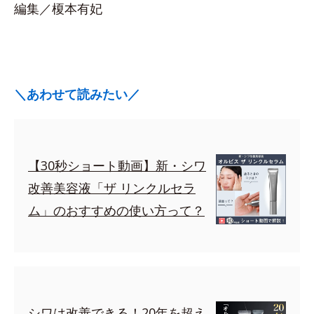
編集／榎本有妃
＼あわせて読みたい／
【30秒ショート動画】新・シワ
改善美容液「ザ リンクルセラ
ム」のおすすめの使い方って？
シワは改善できる！20年を超え