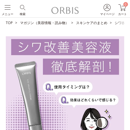
0
メニュー
検索
マイページ
カート
TOP
マガジン（美容情報・読み物）
スキンケアのまとめ
シワ改善