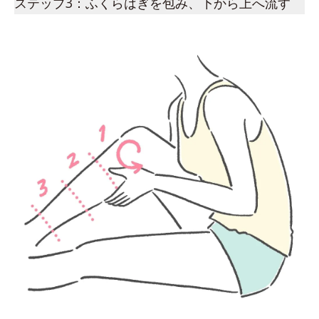
ステップ3：ふくらはぎを包み、下から上へ流す