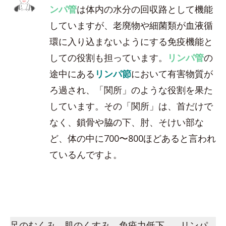
ンパ管
は体内の水分の回収路として機能
していますが、老廃物や細菌類が血液循
環に入り込まないようにする免疫機能と
しての役割も担っています。
リンパ管
の
途中にある
リンパ節
において有害物質が
ろ過され、「関所」のような役割を果た
しています。その「関所」は、首だけで
なく、鎖骨や脇の下、肘、そけい部な
ど、体の中に700〜800ほどあると言われ
ているんですよ。
足のむくみ、肌のくすみ、免疫力低下…。リンパ