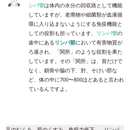
ンパ管
は体内の水分の回収路として機能
していますが、老廃物や細菌類が血液循
環に入り込まないようにする免疫機能と
しての役割も担っています。
リンパ管
の
途中にある
リンパ節
において有害物質が
ろ過され、「関所」のような役割を果た
しています。その「関所」は、首だけで
なく、鎖骨や脇の下、肘、そけい部な
ど、体の中に700〜800ほどあると言われ
ているんですよ。
足のむくみ、肌のくすみ、免疫力低下…。リンパ