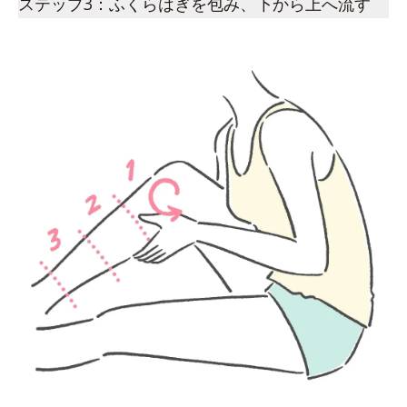
ステップ3：ふくらはぎを包み、下から上へ流す