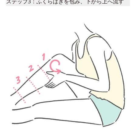
ステップ3：ふくらはぎを包み、下から上へ流す