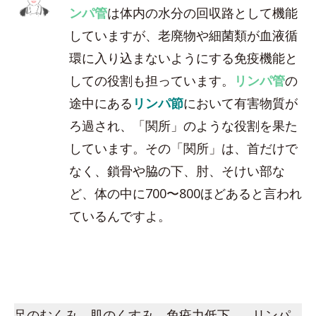
ンパ管
は体内の水分の回収路として機能
していますが、老廃物や細菌類が血液循
環に入り込まないようにする免疫機能と
しての役割も担っています。
リンパ管
の
途中にある
リンパ節
において有害物質が
ろ過され、「関所」のような役割を果た
しています。その「関所」は、首だけで
なく、鎖骨や脇の下、肘、そけい部な
ど、体の中に700〜800ほどあると言われ
ているんですよ。
足のむくみ、肌のくすみ、免疫力低下…。リンパ