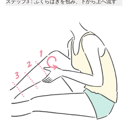
ステップ3：ふくらはぎを包み、下から上へ流す