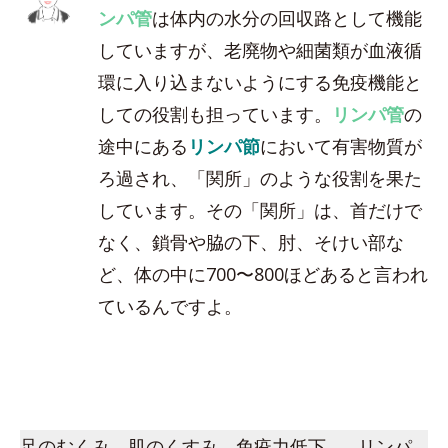
ンパ管
は体内の水分の回収路として機能
していますが、老廃物や細菌類が血液循
環に入り込まないようにする免疫機能と
しての役割も担っています。
リンパ管
の
途中にある
リンパ節
において有害物質が
ろ過され、「関所」のような役割を果た
しています。その「関所」は、首だけで
なく、鎖骨や脇の下、肘、そけい部な
ど、体の中に700〜800ほどあると言われ
ているんですよ。
足のむくみ、肌のくすみ、免疫力低下…。リンパ